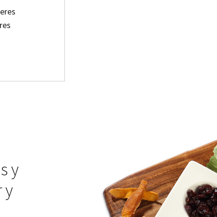
ieres
res
s y
 y