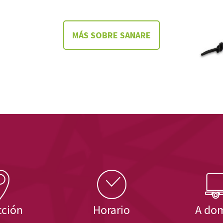
MÁS SOBRE SANARE
cción
Horario
A dom