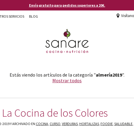
Envío gratuito para pedidos superiores a 20€.
Visítan
TROS SERVICIOS
BLOG
Estás viendo los artículos de la categoría "
almería2019
".
Mostrar todos
 La Cocina de los Colores
2-2019 Y ARCHIVADO EN
COCINA
,
CURSO
,
VERDURAS
,
HORTALIZAS
,
FOODIE
,
SALUDABLE
,