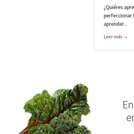
¿Quiéres apre
perfeccionar 
aprender...
Leer más →
En
e