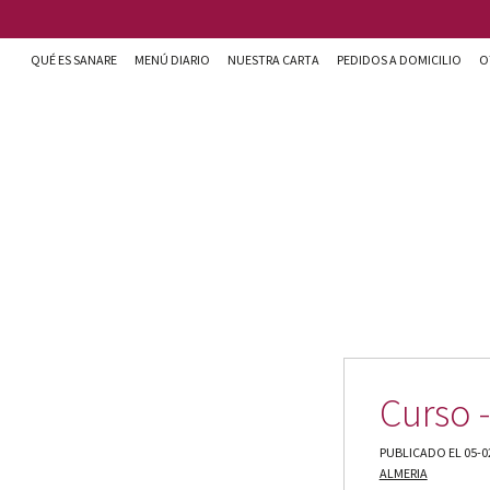
Pasar al contenido principal
QUÉ ES SANARE
MENÚ DIARIO
NUESTRA CARTA
PEDIDOS A DOMICILIO
O
Sanare cocina + nutrición en Almería
Curso -
PUBLICADO EL 05-0
ALMERIA