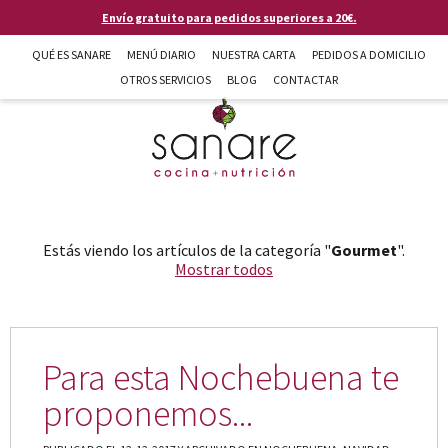
Pasar al contenido principal
Envío gratuito para pedidos superiores a 20€.
QUÉ ES SANARE
MENÚ DIARIO
NUESTRA CARTA
PEDIDOS A DOMICILIO
OTROS SERVICIOS
BLOG
CONTACTAR
Sanare cocina + nutrición en Almería
Estás viendo los artículos de la categoría "
Gourmet
".
Mostrar todos
Para esta Nochebuena te
proponemos...