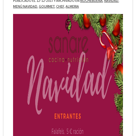
PUBLICADO EL 12-12-2017 Y ARCHIVADO EN
NOCHEBUENA
,
NAVIDAD
,
MENÚ NAVIDAD
,
GOURMET
,
CHEF
,
ALMERIA