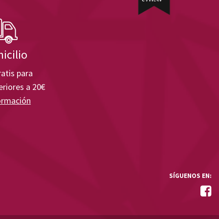
icilio
atis para
riores a 20€
ormación
SÍGUENOS EN: