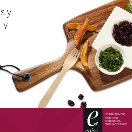
s y
 y