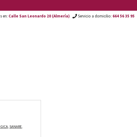
os en:
Calle San Leonardo 20 (Almería)
Servicio a domicilio:
664 56 35 95
GICA
,
SANARE
,