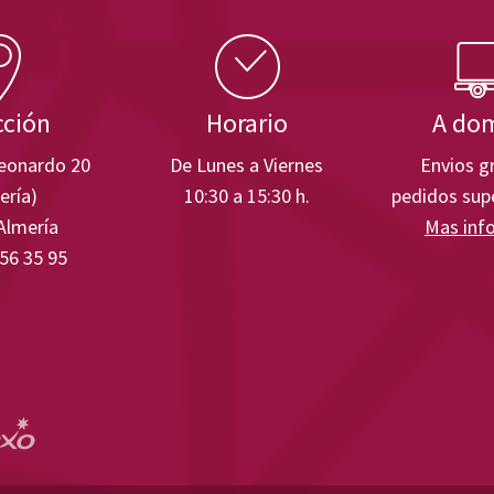
cción
Horario
A dom
Leonardo 20
De Lunes a Viernes
Envios gr
ería)
10:30 a 15:30 h.
pedidos supe
Almería
Mas inf
 56 35 95