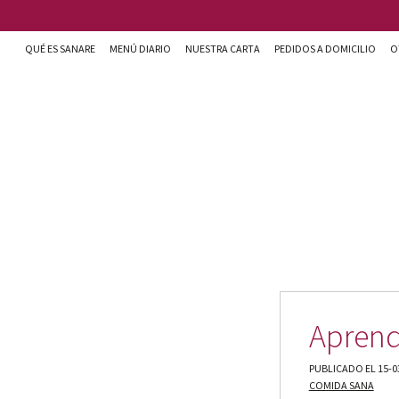
Pasar al contenido principal
QUÉ ES SANARE
MENÚ DIARIO
NUESTRA CARTA
PEDIDOS A DOMICILIO
O
Sanare cocina + nutrición en Almería
Aprend
PUBLICADO EL 15-0
COMIDA SANA