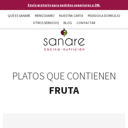
Pasar al contenido principal
Envío gratuito para pedidos superiores a 20€.
QUÉ ES SANARE
MENÚ DIARIO
NUESTRA CARTA
PEDIDOS A DOMICILIO
OTROS SERVICIOS
BLOG
CONTACTAR
Sanare cocina + nutrición en Almería
PLATOS QUE CONTIENEN
FRUTA