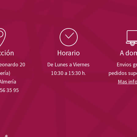
cción
Horario
A dom
Leonardo 20
De Lunes a Viernes
Envios gr
ería)
10:30 a 15:30 h.
pedidos supe
Almería
Mas inf
 56 35 95