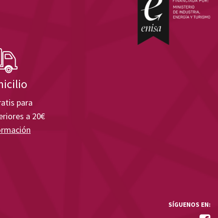
icilio
atis para
riores a 20€
ormación
SÍGUENOS EN: