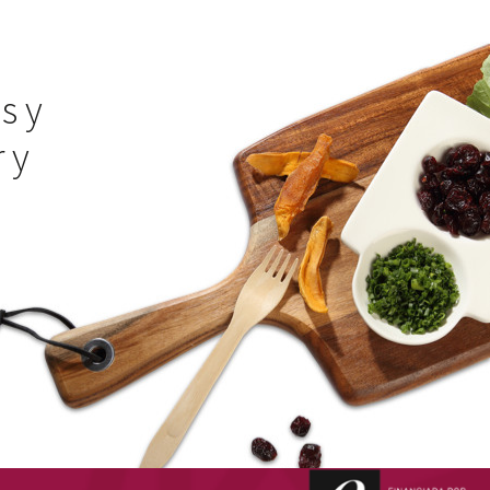
s y
 y