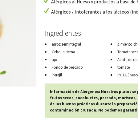
Alérgicos al Huevo y productos a base de
Alérgicos / Intolerantes a los lácteos (inc
Ingredientes:
arroz semintegral
pimiento ch
Cebolla tierna
Tomate sec
ajo
Aceite de oli
Fondo de pescado
tomate
Perejil
POTA ( pesc
Información de Alergenos: Nuestros platos se
frutos secos, cacahuetes, pescado, mariscos, p
de las buenas prácticas durante la preparació
contaminación cruzada. No podemos garantiza