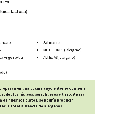
 huevo
luida lactosa)
oricero
Sal marina
o
MEJILLONES ( alergeno)
va virgen extra
ALMEJAS( alergeno)
ado)
 preparan en una cocina cuyo entorno contiene
roductos lácteos, soja, huevos y trigo. A pesar
n de nuestros platos, se podría producir
r la total ausencia de alérgenos.