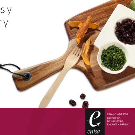
s y
 y