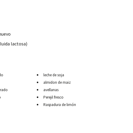
 huevo
luida lactosa)
ado
leche de soja
almidon de maiz
urado
avellanas
o
Perejil fresco
Raspadura de limón