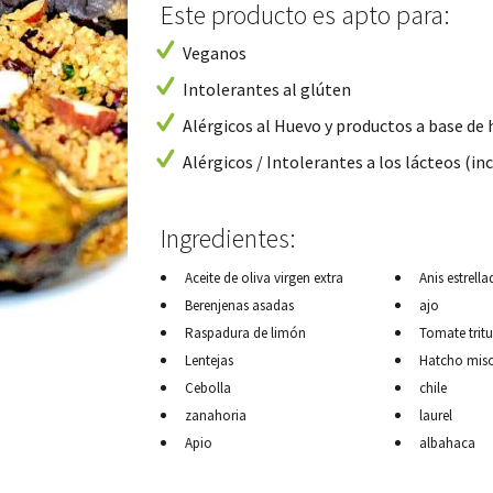
Este producto es apto para:
Veganos
Intolerantes al glúten
Alérgicos al Huevo y productos a base de
Alérgicos / Intolerantes a los lácteos (inc
Ingredientes:
Aceite de oliva virgen extra
Anis estrell
Berenjenas asadas
ajo
Raspadura de limón
Tomate trit
Lentejas
Hatcho mis
Cebolla
chile
zanahoria
laurel
Apio
albahaca