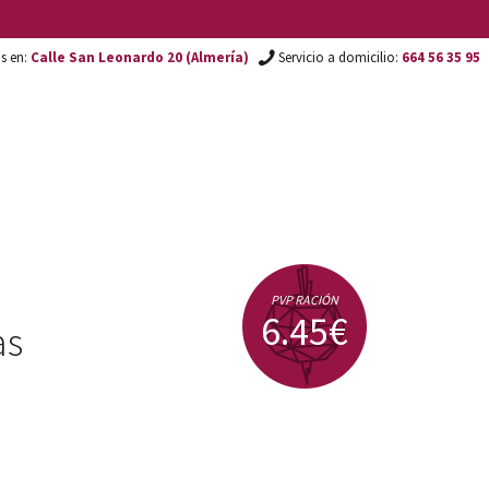
os en:
Calle San Leonardo 20 (Almería)
Servicio a domicilio:
664 56 35 95
PVP RACIÓN
6.45€
as