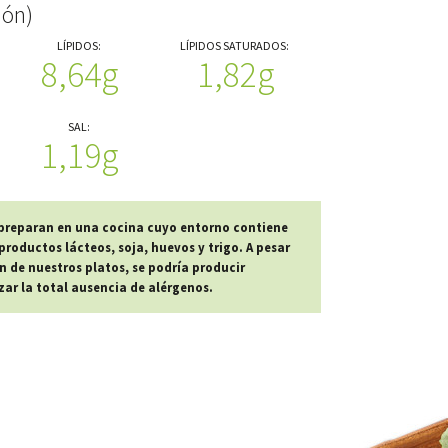
ión)
LÍPIDOS:
LÍPIDOS SATURADOS:
8,64g
1,82g
SAL:
1,19g
 preparan en una cocina cuyo entorno contiene
roductos lácteos, soja, huevos y trigo. A pesar
n de nuestros platos, se podría producir
r la total ausencia de alérgenos.