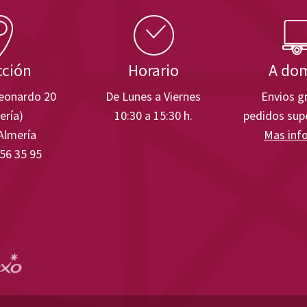
cción
Horario
A dom
Leonardo 20
De Lunes a Viernes
Envios gr
ería)
10:30 a 15:30 h.
pedidos supe
Almería
Mas inf
 56 35 95