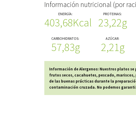
Información nutricional (por rac
ENERGÍA:
PROTEINAS:
403,68Kcal
23,22g
CARBOHIDRATOS:
AZÚCAR:
57,83g
2,21g
Información de Alergenos: Nuestros platos se
frutos secos, cacahuetes, pescado, mariscos, p
de las buenas prácticas durante la preparació
contaminación cruzada. No podemos garantiza