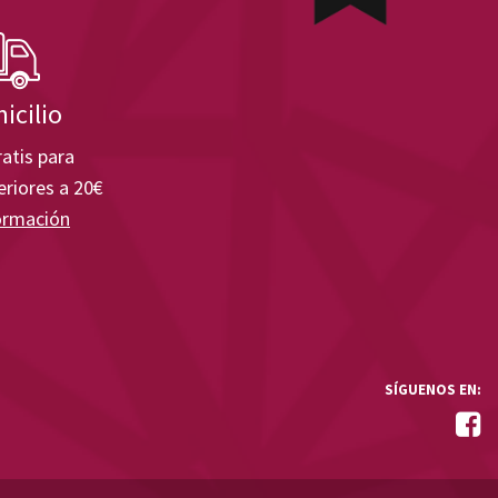
icilio
atis para
riores a 20€
ormación
SÍGUENOS EN: