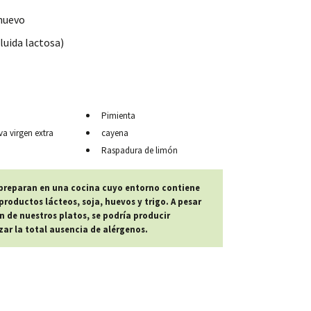
 huevo
luida lactosa)
Pimienta
va virgen extra
cayena
Raspadura de limón
 preparan en una cocina cuyo entorno contiene
roductos lácteos, soja, huevos y trigo. A pesar
n de nuestros platos, se podría producir
r la total ausencia de alérgenos.