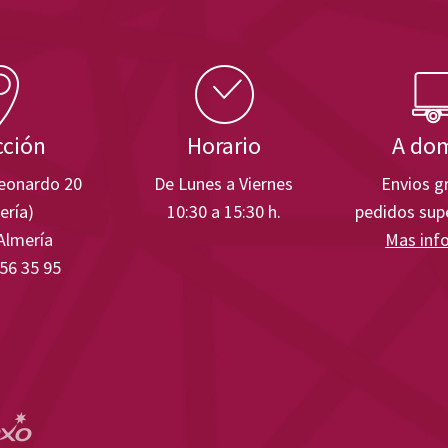
cción
Horario
A dom
Leonardo 20
De Lunes a Viernes
Envios gr
ería)
10:30 a 15:30 h.
pedidos supe
Almería
Mas inf
 56 35 95