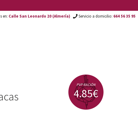
os en:
Calle San Leonardo 20 (Almería)
Servicio a domicilio:
664 56 35 95
PVP RACIÓN
4.85€
acas