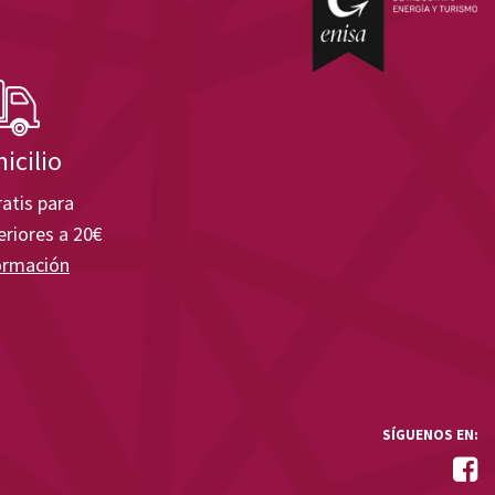
icilio
atis para
riores a 20€
ormación
SÍGUENOS EN: