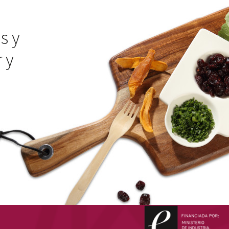
s y
 y