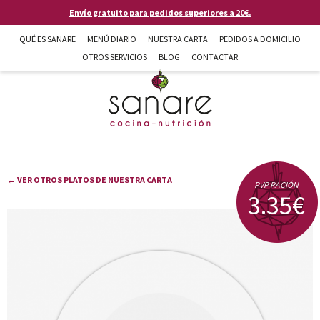
Pasar al contenido principal
Envío gratuito para pedidos superiores a 20€.
QUÉ ES SANARE
MENÚ DIARIO
NUESTRA CARTA
PEDIDOS A DOMICILIO
OTROS SERVICIOS
BLOG
CONTACTAR
Sanare cocina + nutrición en Almería
← VER OTROS PLATOS DE NUESTRA CARTA
PVP RACIÓN
3.35€