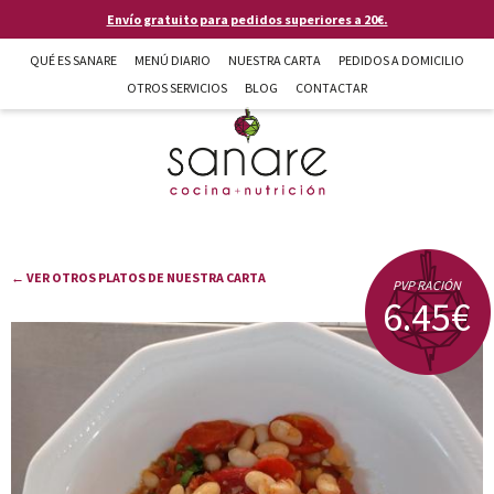
Pasar al contenido principal
Envío gratuito para pedidos superiores a 20€.
QUÉ ES SANARE
MENÚ DIARIO
NUESTRA CARTA
PEDIDOS A DOMICILIO
OTROS SERVICIOS
BLOG
CONTACTAR
Sanare cocina + nutrición en Almería
← VER OTROS PLATOS DE NUESTRA CARTA
PVP RACIÓN
6.45€