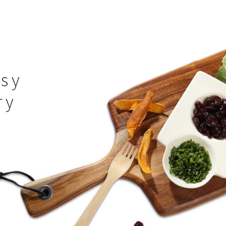
s y
 y