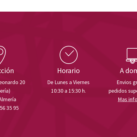
cción
Horario
A dom
Leonardo 20
De Lunes a Viernes
Envios gr
ería)
10:30 a 15:30 h.
pedidos supe
Almería
Mas inf
 56 35 95