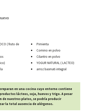
 huevo
CO ( fruto de
Pimienta
Comino en polvo
pos
Cilantro en polvo
ico)
YOGUR NATURAL ( LACTEO)
la
arroz basmati integral
 preparan en una cocina cuyo entorno contiene
roductos lácteos, soja, huevos y trigo. A pesar
n de nuestros platos, se podría producir
r la total ausencia de alérgenos.