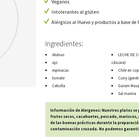
Veganos
Intolerantes al glúten
Alérgicos al Huevo y productos a base de
Ingredientes:
Alubias
LECHE DE CO
ajo
cáscara)
espinacas
Chile en co
tomate
Curry (genér
Cebolla
Garam Masa
Sal marina
Información de Alergenos: Nuestros platos se
frutos secos, cacahuetes, pescado, mariscos, p
de las buenas prácticas durante la preparació
contaminación cruzada. No podemos garantiza