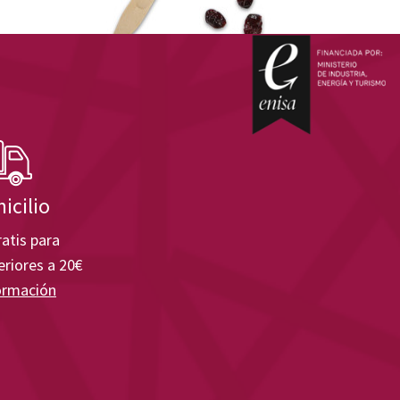
icilio
atis para
riores a 20€
ormación