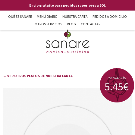
Pasar al contenido principal
Envío gratuito para pedidos superiores a 20€.
QUÉ ES SANARE
MENÚ DIARIO
NUESTRA CARTA
PEDIDOS A DOMICILIO
OTROS SERVICIOS
BLOG
CONTACTAR
Sanare cocina + nutrición en Almería
← VER OTROS PLATOS DE NUESTRA CARTA
PVP RACIÓN
5.45€