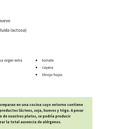
 huevo
luida lactosa)
va virgen extra
tomate
cayena
Hinojo hojas
 preparan en una cocina cuyo entorno contiene
roductos lácteos, soja, huevos y trigo. A pesar
n de nuestros platos, se podría producir
r la total ausencia de alérgenos.