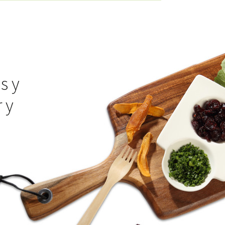
s y
 y