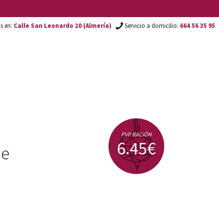
os en:
Calle San Leonardo 20 (Almería)
Servicio a domicilio:
664 56 35 95
PVP RACIÓN
6.45€
 e