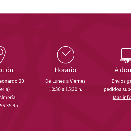
cción
Horario
A dom
Leonardo 20
De Lunes a Viernes
Envios gr
ería)
10:30 a 15:30 h.
pedidos supe
Almería
Mas inf
 56 35 95