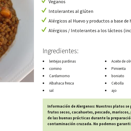
Veganos
Intolerantes al glúten
Alérgicos al Huevo y productos a base de
Alérgicos / Intolerantes a los lácteos (inc
Ingredientes:
lentejas pardinas
Aceite de oli
comino
Pimienta
Cardamomo
boniato
Albahaca fresca
Cebolla
sal
ajo
Información de Alergenos: Nuestros platos se
frutos secos, cacahuetes, pescado, mariscos, p
de las buenas prácticas durante la preparació
contaminación cruzada. No podemos garantiza