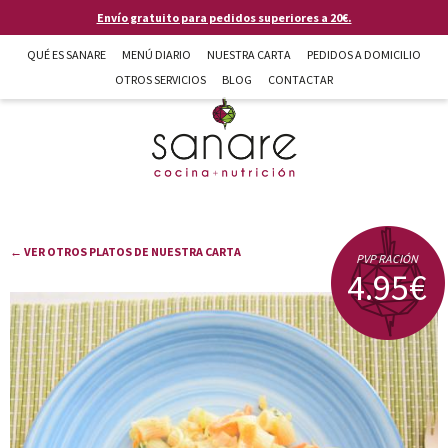
Pasar al contenido principal
Envío gratuito para pedidos superiores a 20€.
QUÉ ES SANARE
MENÚ DIARIO
NUESTRA CARTA
PEDIDOS A DOMICILIO
OTROS SERVICIOS
BLOG
CONTACTAR
Sanare cocina + nutrición en Almería
← VER OTROS PLATOS DE NUESTRA CARTA
PVP RACIÓN
4.95€