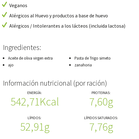
Veganos
Alérgicos al Huevo y productos a base de huevo
Alérgicos / Intolerantes a los lácteos (incluida lactosa)
Ingredientes:
Aceite de oliva virgen extra
Pasta de Trigo simeto
ajo
zanahoria
Información nutricional (por ración)
ENERGÍA:
PROTEINAS:
542,71Kcal
7,60g
LÍPIDOS:
LÍPIDOS SATURADOS:
52,91g
7,76g