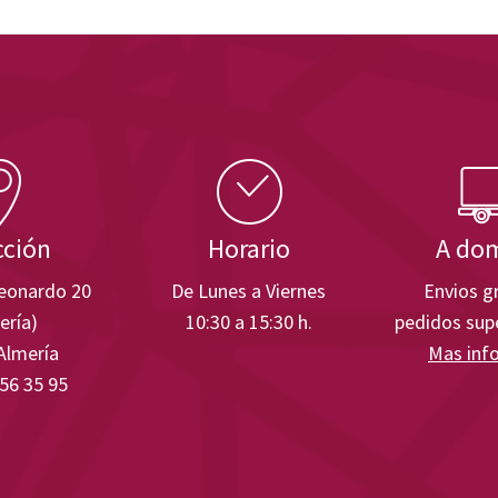
cción
Horario
A dom
Leonardo 20
De Lunes a Viernes
Envios gr
ería)
10:30 a 15:30 h.
pedidos supe
Almería
Mas inf
 56 35 95