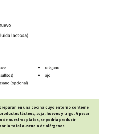
 huevo
luida lactosa)
gave
orégano
ulfitos)
ajo
sano (opcional)
 preparan en una cocina cuyo entorno contiene
roductos lácteos, soja, huevos y trigo. A pesar
n de nuestros platos, se podría producir
r la total ausencia de alérgenos.