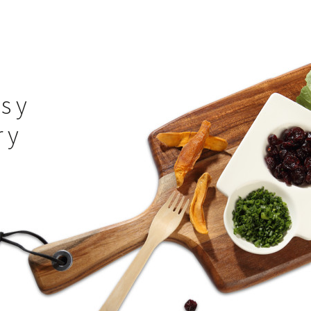
s y
 y