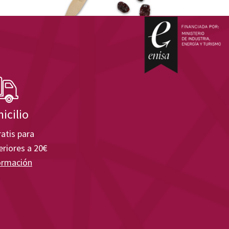
icilio
atis para
riores a 20€
ormación