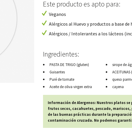
Este producto es apto para:
Veganos
Alérgicos al Huevo y productos a base de
Alérgicos / Intolerantes a los lácteos (inc
Ingredientes:
PASTA DE TRIGO (gluten)
sirope de á
Guisantes
ACEITUNAS (s
Puré de tomate
queso parme
Aceite de oliva virgen extra
cayena
Información de Alergenos: Nuestros platos se
frutos secos, cacahuetes, pescado, mariscos, p
de las buenas prácticas durante la preparació
contaminación cruzada. No podemos garantiza