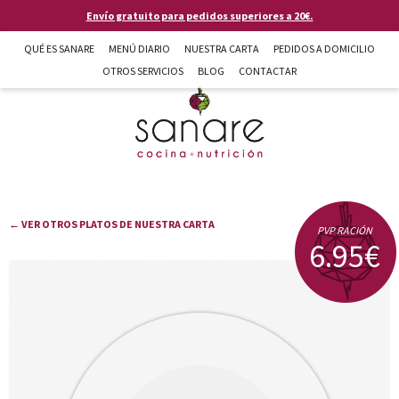
Pasar al contenido principal
Envío gratuito para pedidos superiores a 20€.
QUÉ ES SANARE
MENÚ DIARIO
NUESTRA CARTA
PEDIDOS A DOMICILIO
OTROS SERVICIOS
BLOG
CONTACTAR
Sanare cocina + nutrición en Almería
← VER OTROS PLATOS DE NUESTRA CARTA
PVP RACIÓN
6.95€