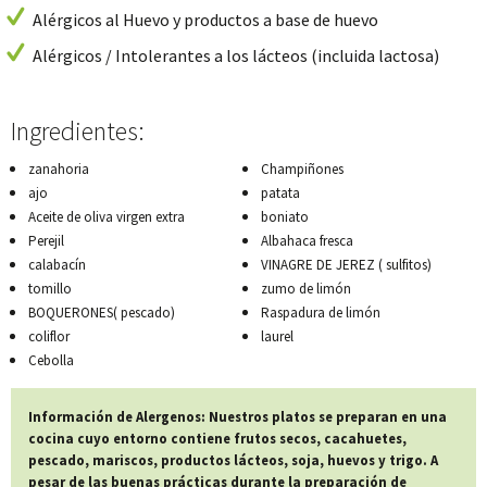
Alérgicos al Huevo y productos a base de huevo
Alérgicos / Intolerantes a los lácteos (incluida lactosa)
Ingredientes:
zanahoria
Champiñones
ajo
patata
Aceite de oliva virgen extra
boniato
Perejil
Albahaca fresca
calabacín
VINAGRE DE JEREZ ( sulfitos)
tomillo
zumo de limón
BOQUERONES( pescado)
Raspadura de limón
coliflor
laurel
Cebolla
Información de Alergenos: Nuestros platos se preparan en una
cocina cuyo entorno contiene frutos secos, cacahuetes,
pescado, mariscos, productos lácteos, soja, huevos y trigo. A
pesar de las buenas prácticas durante la preparación de