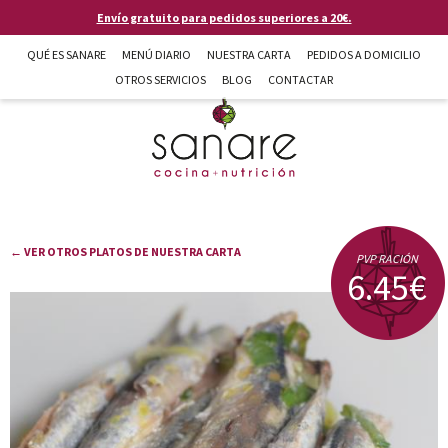
Pasar al contenido principal
Envío gratuito para pedidos superiores a 20€.
QUÉ ES SANARE
MENÚ DIARIO
NUESTRA CARTA
PEDIDOS A DOMICILIO
OTROS SERVICIOS
BLOG
CONTACTAR
Sanare cocina + nutrición en Almería
← VER OTROS PLATOS DE NUESTRA CARTA
PVP RACIÓN
6.45€