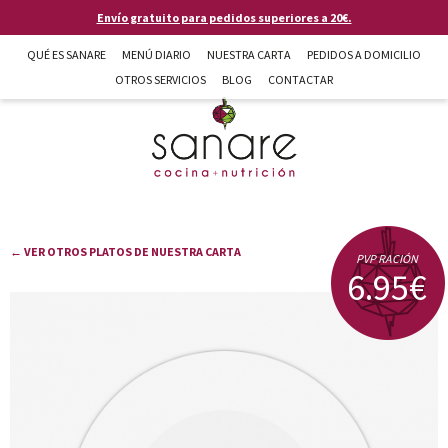
Pasar al contenido principal
Envío gratuito para pedidos superiores a 20€.
QUÉ ES SANARE
MENÚ DIARIO
NUESTRA CARTA
PEDIDOS A DOMICILIO
OTROS SERVICIOS
BLOG
CONTACTAR
Sanare cocina + nutrición en Almería
← VER OTROS PLATOS DE NUESTRA CARTA
PVP RACIÓN
6.95€