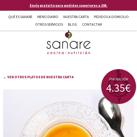
Pasar al contenido principal
Envío gratuito para pedidos superiores a 20€.
QUÉ ES SANARE
MENÚ DIARIO
NUESTRA CARTA
PEDIDOS A DOMICILIO
OTROS SERVICIOS
BLOG
CONTACTAR
Sanare cocina + nutrición en Almería
← VER OTROS PLATOS DE NUESTRA CARTA
PVP RACIÓN
4.35€