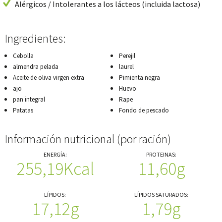
Alérgicos / Intolerantes a los lácteos (incluida lactosa)
Ingredientes:
Cebolla
Perejil
almendra pelada
laurel
Aceite de oliva virgen extra
Pimienta negra
ajo
Huevo
pan integral
Rape
Patatas
Fondo de pescado
Información nutricional (por ración)
ENERGÍA:
PROTEINAS:
255,19Kcal
11,60g
LÍPIDOS:
LÍPIDOS SATURADOS:
17,12g
1,79g