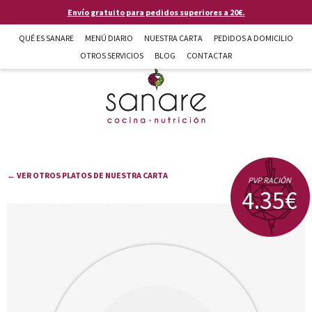
Pasar al contenido principal
Envío gratuito para pedidos superiores a 20€.
QUÉ ES SANARE
MENÚ DIARIO
NUESTRA CARTA
PEDIDOS A DOMICILIO
OTROS SERVICIOS
BLOG
CONTACTAR
Sanare cocina + nutrición en Almería
← VER OTROS PLATOS DE NUESTRA CARTA
PVP RACIÓN
4.35€