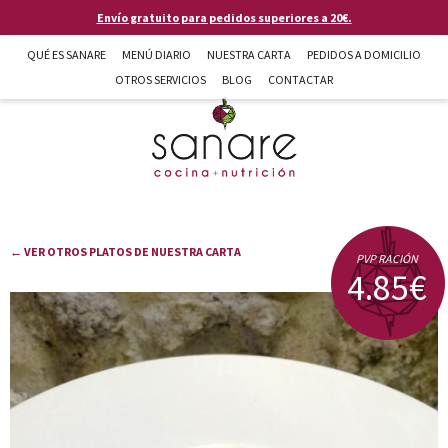
Pasar al contenido principal
Envío gratuito para pedidos superiores a 20€.
QUÉ ES SANARE
MENÚ DIARIO
NUESTRA CARTA
PEDIDOS A DOMICILIO
OTROS SERVICIOS
BLOG
CONTACTAR
Sanare cocina + nutrición en Almería
← VER OTROS PLATOS DE NUESTRA CARTA
PVP RACIÓN
4.85€