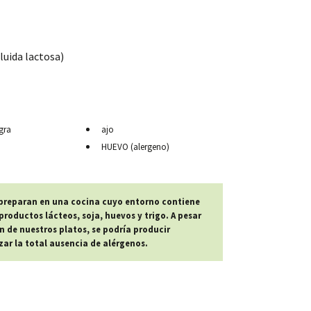
luida lactosa)
gra
ajo
HUEVO (alergeno)
 preparan en una cocina cuyo entorno contiene
roductos lácteos, soja, huevos y trigo. A pesar
n de nuestros platos, se podría producir
r la total ausencia de alérgenos.