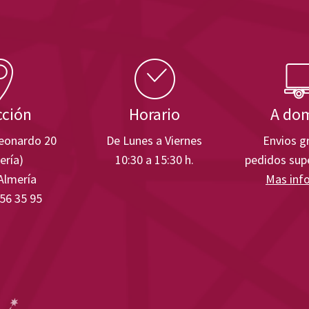
cción
Horario
A dom
Leonardo 20
De Lunes a Viernes
Envios gr
ería)
10:30 a 15:30 h.
pedidos supe
Almería
Mas inf
 56 35 95