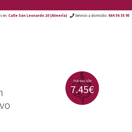
os en:
Calle San Leonardo 20 (Almería)
Servicio a domicilio:
664 56 35 95
PVP RACIÓN
7.45€
n
evo