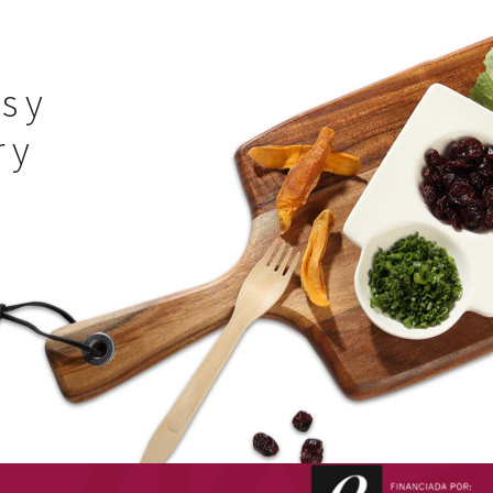
s y
 y