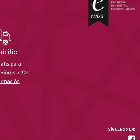
icilio
atis para
riores a 20€
ormación
SÍGUENOS EN: