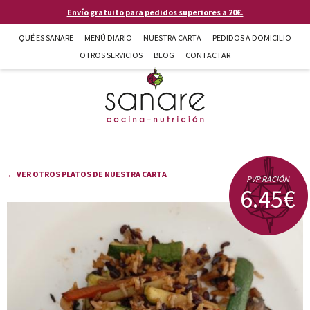
Pasar al contenido principal
Envío gratuito para pedidos superiores a 20€.
QUÉ ES SANARE
MENÚ DIARIO
NUESTRA CARTA
PEDIDOS A DOMICILIO
OTROS SERVICIOS
BLOG
CONTACTAR
Sanare cocina + nutrición en Almería
← VER OTROS PLATOS DE NUESTRA CARTA
PVP RACIÓN
6.45€