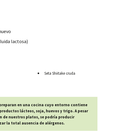
 huevo
luida lactosa)
Seta Shiitake cruda
 preparan en una cocina cuyo entorno contiene
roductos lácteos, soja, huevos y trigo. A pesar
n de nuestros platos, se podría producir
r la total ausencia de alérgenos.