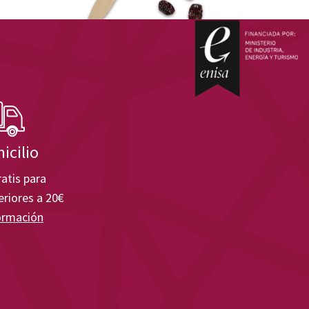
icilio
atis para
riores a 20€
ormación