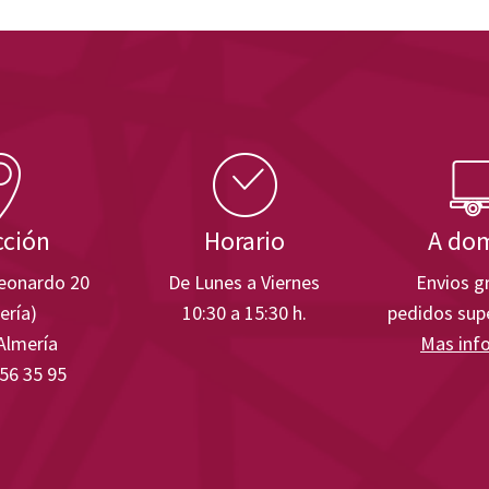
cción
Horario
A dom
Leonardo 20
De Lunes a Viernes
Envios gr
ería)
10:30 a 15:30 h.
pedidos supe
Almería
Mas inf
 56 35 95