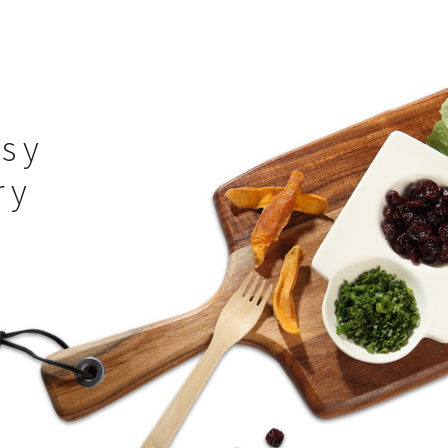
s y
 y