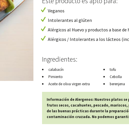
Este producto es apto para:
Veganos
Intolerantes al glúten
Alérgicos al Huevo y productos a base de
Alérgicos / Intolerantes a los lácteos (inc
Ingredientes:
calabacín
tofu
Pimiento
Cebolla
Aceite de oliva virgen extra
berenjena
Información de Alergenos: Nuestros platos se
frutos secos, cacahuetes, pescado, mariscos, p
de las buenas prácticas durante la preparació
contaminación cruzada. No podemos garantiza