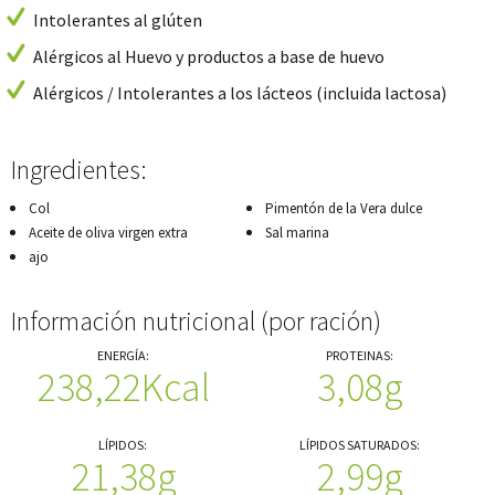
Intolerantes al glúten
Alérgicos al Huevo y productos a base de huevo
Alérgicos / Intolerantes a los lácteos (incluida lactosa)
Ingredientes:
Col
Pimentón de la Vera dulce
Aceite de oliva virgen extra
Sal marina
ajo
Información nutricional (por ración)
ENERGÍA:
PROTEINAS:
238,22Kcal
3,08g
LÍPIDOS:
LÍPIDOS SATURADOS:
21,38g
2,99g