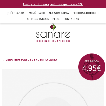
Pasar al contenido principal
Envío gratuito para pedidos superiores a 20€.
QUÉ ES SANARE
MENÚ DIARIO
NUESTRA CARTA
PEDIDOS A DOMICILIO
OTROS SERVICIOS
BLOG
CONTACTAR
Sanare cocina + nutrición en Almería
← VER OTROS PLATOS DE NUESTRA CARTA
PVP RACIÓN
4.95€