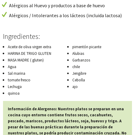
Alérgicos al Huevo y productos a base de huevo
Alérgicos / Intolerantes a los lácteos (incluida lactosa)
Ingredientes:
Aceite de oliva virgen extra
pimentón picante
HARINA DE TRIGO GLUTEN
Alubias
MASA MADRE ( gluten)
Garbanzos
Agua
chile
Sal marina
Jengibre
tomate fresco
Cebolla
Lechuga
ajo
quinoa
Información de Alergenos: Nuestros platos se preparan en una
cocina cuyo entorno contiene frutos secos, cacahuetes,
pescado, mariscos, productos lácteos, soja, huevos y trigo. A
pesar de las buenas prácticas durante la preparación de
nuestros platos, se podría producir contaminación cruzada. No