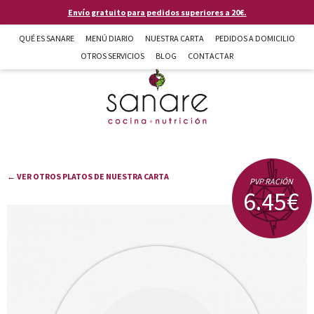
Pasar al contenido principal
Envío gratuito para pedidos superiores a 20€.
QUÉ ES SANARE
MENÚ DIARIO
NUESTRA CARTA
PEDIDOS A DOMICILIO
OTROS SERVICIOS
BLOG
CONTACTAR
Sanare cocina + nutrición en Almería
← VER OTROS PLATOS DE NUESTRA CARTA
PVP RACIÓN
6.45€