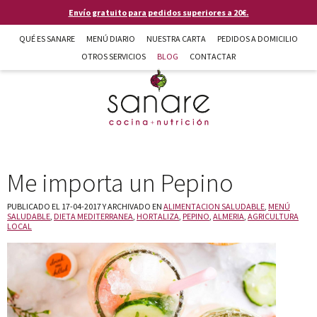
Pasar al contenido principal
Envío gratuito para pedidos superiores a 20€.
QUÉ ES SANARE
MENÚ DIARIO
NUESTRA CARTA
PEDIDOS A DOMICILIO
OTROS SERVICIOS
BLOG
CONTACTAR
Me importa un Pepino
Sanare cocina + nutrición en Almería
PUBLICADO EL 17-04-2017 Y ARCHIVADO EN
ALIMENTACION SALUDABLE
,
MENÚ
SALUDABLE
,
DIETA MEDITERRANEA
,
HORTALIZA
,
PEPINO
,
ALMERIA
,
AGRICULTURA
LOCAL