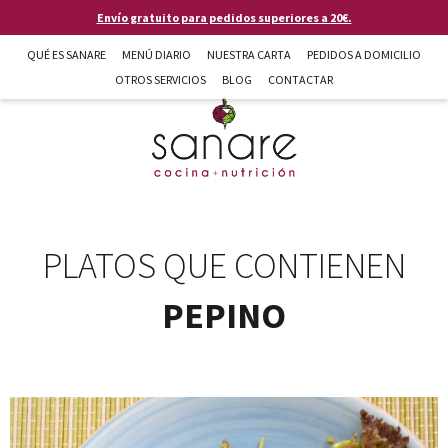
Pasar al contenido principal
Envío gratuito para pedidos superiores a 20€.
QUÉ ES SANARE
MENÚ DIARIO
NUESTRA CARTA
PEDIDOS A DOMICILIO
OTROS SERVICIOS
BLOG
CONTACTAR
Sanare cocina + nutrición en Almería
PLATOS QUE CONTIENEN
PEPINO