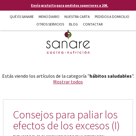
Pasar al contenido principal
Envío gratuito para pedidos superiores a 20€.
QUÉ ES SANARE
MENÚ DIARIO
NUESTRA CARTA
PEDIDOS A DOMICILIO
OTROS SERVICIOS
BLOG
CONTACTAR
Sanare cocina + nutrición en Almería
Estás viendo los artículos de la categoría "
hábitos saludables
".
Mostrar todos
Consejos para paliar los
efectos de los excesos (I)