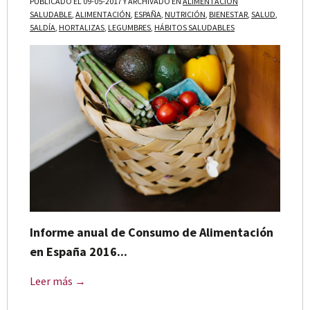
PUBLICADO EL 09-05-2017 Y ARCHIVADO EN
ALIMENTACION
SALUDABLE
,
ALIMENTACIÓN
,
ESPAÑA
,
NUTRICIÓN
,
BIENESTAR
,
SALUD
,
5ALDÍA
,
HORTALIZAS
,
LEGUMBRES
,
HÁBITOS SALUDABLES
Informe anual de Consumo de Alimentación
en España 2016...
Leer más →