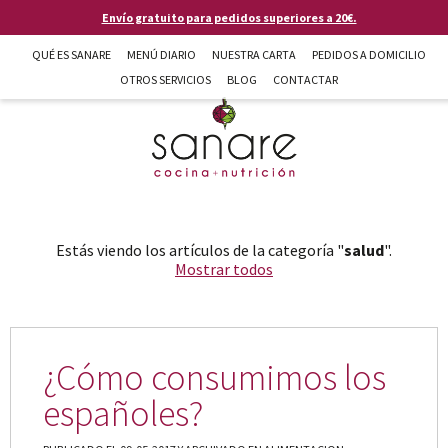
Pasar al contenido principal
Envío gratuito para pedidos superiores a 20€.
QUÉ ES SANARE
MENÚ DIARIO
NUESTRA CARTA
PEDIDOS A DOMICILIO
OTROS SERVICIOS
BLOG
CONTACTAR
Sanare cocina + nutrición en Almería
Estás viendo los artículos de la categoría "
salud
".
Mostrar todos
¿Cómo consumimos los
españoles?