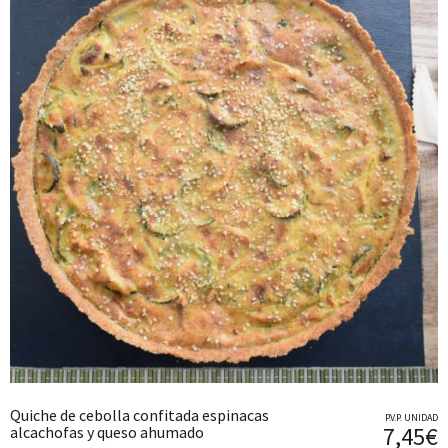
Quiche de cebolla confitada espinacas
P.V.P. UNIDAD
7,45€
alcachofas y queso ahumado