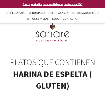
Pasar al contenido principal
Envío gratuito para pedidos superiores a 20€.
QUÉ ES SANARE
MENÚ DIARIO
NUESTRA CARTA
PEDIDOS A DOMICILIO
OTROS SERVICIOS
BLOG
CONTACTAR
Sanare cocina + nutrición en Almería
PLATOS QUE CONTIENEN
HARINA DE ESPELTA (
GLUTEN)