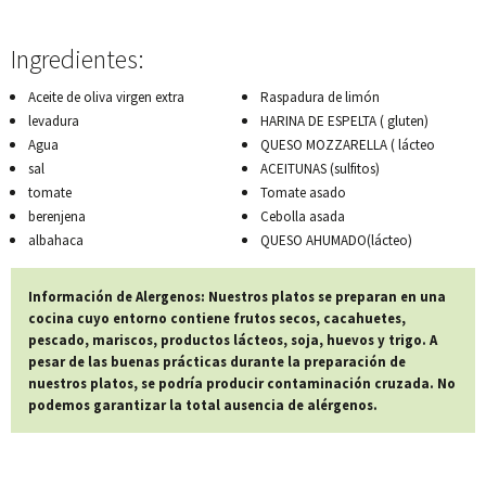
Ingredientes:
Aceite de oliva virgen extra
Raspadura de limón
levadura
HARINA DE ESPELTA ( gluten)
Agua
QUESO MOZZARELLA ( lácteo
sal
ACEITUNAS (sulfitos)
tomate
Tomate asado
berenjena
Cebolla asada
albahaca
QUESO AHUMADO(lácteo)
Información de Alergenos: Nuestros platos se preparan en una
cocina cuyo entorno contiene frutos secos, cacahuetes,
pescado, mariscos, productos lácteos, soja, huevos y trigo. A
pesar de las buenas prácticas durante la preparación de
nuestros platos, se podría producir contaminación cruzada. No
podemos garantizar la total ausencia de alérgenos.