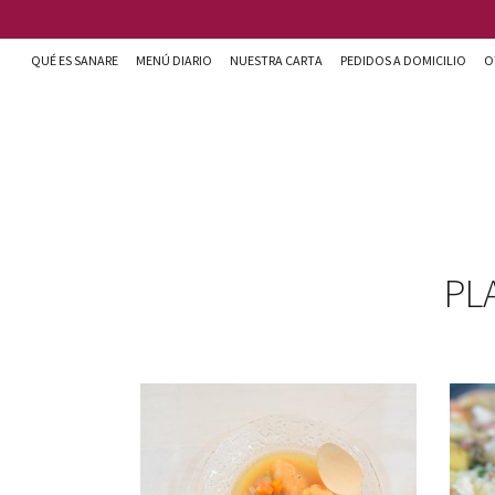
Pasar al contenido principal
QUÉ ES SANARE
MENÚ DIARIO
NUESTRA CARTA
PEDIDOS A DOMICILIO
O
Sanare cocina + nutrición en Almería
PL