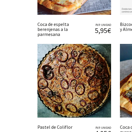
Coca de espelta
Bizco
P.V.P. UNIDAD
5,95€
berenjenas a la
y Alm
parmesana
Pastel de Coliflor
Coca 
P.V.P. UNIDAD