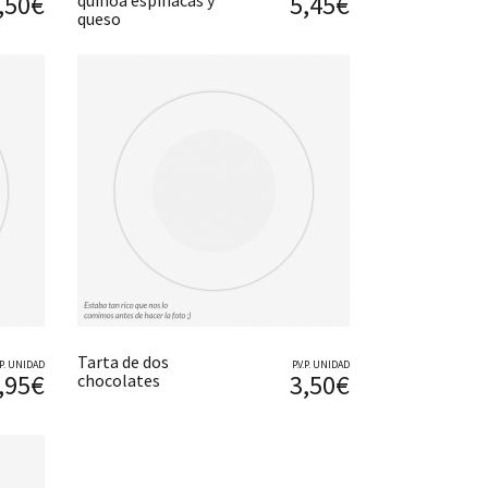
,50€
5,45€
quinoa espinacas y
queso
Tarta de dos
V.P. UNIDAD
P.V.P. UNIDAD
,95€
3,50€
chocolates