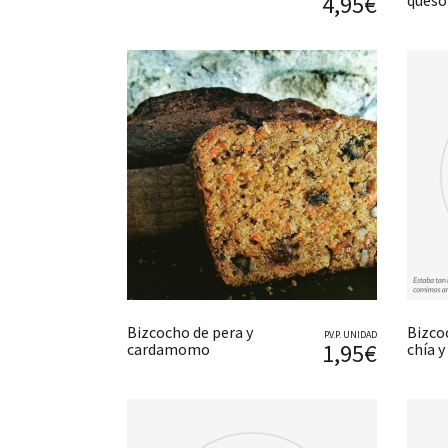
4,95€
ques
Bizcocho de pera y
Bizco
P.V.P. UNIDAD
1,95€
cardamomo
chía y