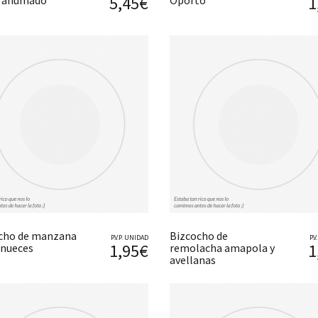
5,45€
1
o ahumado
Oporto
cho de manzana
Bizcocho de
P.V.P. UNIDAD
P.
1,95€
1
 nueces
remolacha amapola y
avellanas