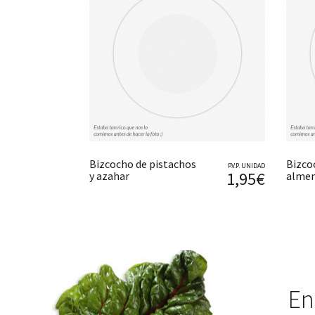
Bizcocho de pistachos
Bizco
P.V.P. UNIDAD
1,95€
y azahar
almen
En