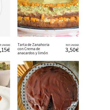
Tarta de Zanahoria
V.P. UNIDAD
P.V.P. UNIDAD
,15€
3,50€
con Crema de
anacardos y limón