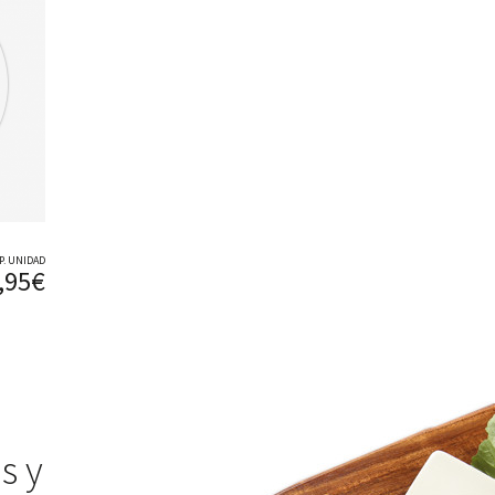
V.P. UNIDAD
,95€
s y