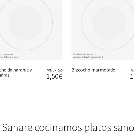
cho de naranja y
Bizcocho marmolado
P.V.P. UNIDAD
P.
1,50€
1
dras
 Sanare cocinamos platos sano