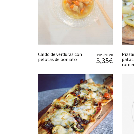
Caldo de verduras con
Pizzas
P.V.P. UNIDAD
3,35€
pelotas de boniato
patat
romer