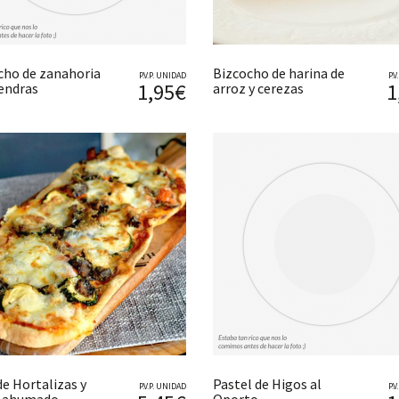
cho de zanahoria
Bizcocho de harina de
P.V.P. UNIDAD
P.
1,95€
1
endras
arroz y cerezas
de Hortalizas y
Pastel de Higos al
P.V.P. UNIDAD
P.