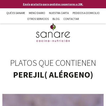
Pasar al contenido principal
Envío gratuito para pedidos superiores a 20€.
QUÉ ES SANARE
MENÚ DIARIO
NUESTRA CARTA
PEDIDOS A DOMICILIO
OTROS SERVICIOS
BLOG
CONTACTAR
Sanare cocina + nutrición en Almería
PLATOS QUE CONTIENEN
PEREJIL( ALÉRGENO)