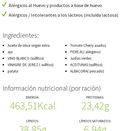
Alérgicos al Huevo y productos a base de huevo
Alérgicos / Intolerantes a los lácteos (incluida lactosa)
Ingredientes:
Aceite de oliva virgen extra
Tomate Cherry asados
ajo
PEREJIL( alérgeno)
VINO BLANCO (sulfitos)
Judías verdes
VINAGRE DE JEREZ ( sulfitos)
ACEITUNAS (sulfitos)
patata
ALBACORA( pescado)
Información nutricional (por ración)
ENERGÍA:
PROTEINAS:
463,51Kcal
23,42g
LÍPIDOS:
LÍPIDOS SATURADOS:
38,85g
6,94g