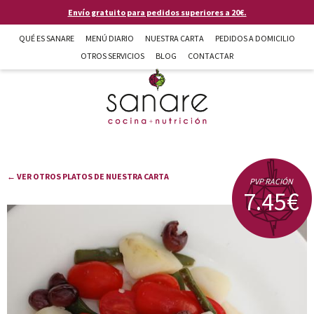
Pasar al contenido principal
Envío gratuito para pedidos superiores a 20€.
QUÉ ES SANARE
MENÚ DIARIO
NUESTRA CARTA
PEDIDOS A DOMICILIO
OTROS SERVICIOS
BLOG
CONTACTAR
Sanare cocina + nutrición en Almería
← VER OTROS PLATOS DE NUESTRA CARTA
PVP RACIÓN
7.45€