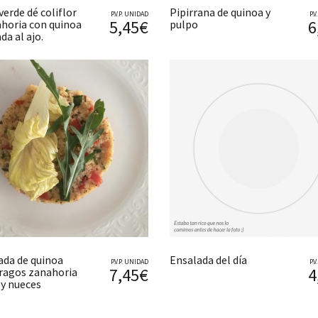
verde dé coliflor
Pipirrana de quinoa y
P.V.P. UNIDAD
P.
5,45€
6
ahoria con quinoa
pulpo
da al ajo.
ada de quinoa
Ensalada del día
P.V.P. UNIDAD
P.
7,45€
4
ragos zanahoria
 y nueces