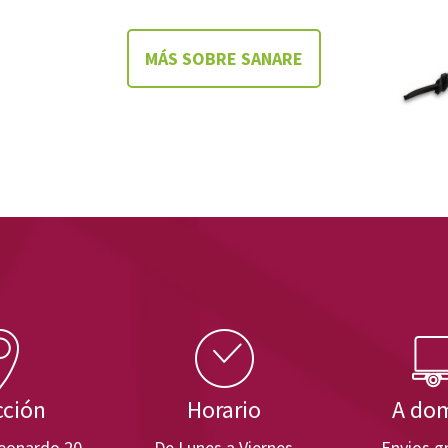
MÁS SOBRE SANARE
cción
Horario
A dom
Leonardo 20
De Lunes a Viernes
Envios gr