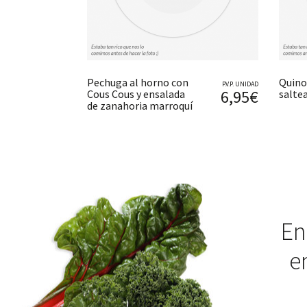
Pechuga al horno con
Quino
P.V.P. UNIDAD
6,95€
Cous Cous y ensalada
salte
de zanahoria marroquí
En
e