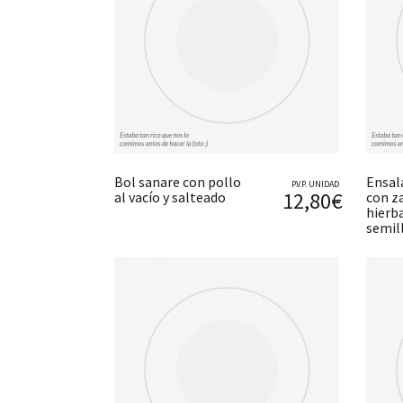
Bol sanare con pollo
Ensal
P.V.P. UNIDAD
12,80€
al vacío y salteado
con z
hierb
semil