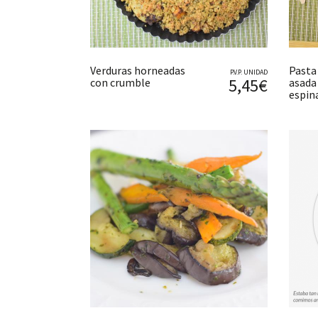
Verduras horneadas
Pasta
P.V.P. UNIDAD
5,45€
con crumble
asada 
espin