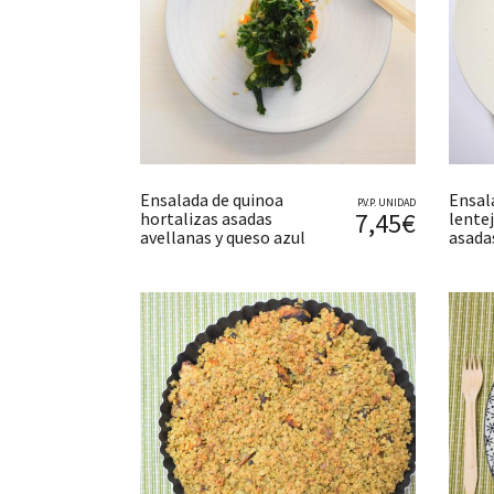
Ensalada de quinoa
Ensal
P.V.P. UNIDAD
7,45€
hortalizas asadas
lente
avellanas y queso azul
asada