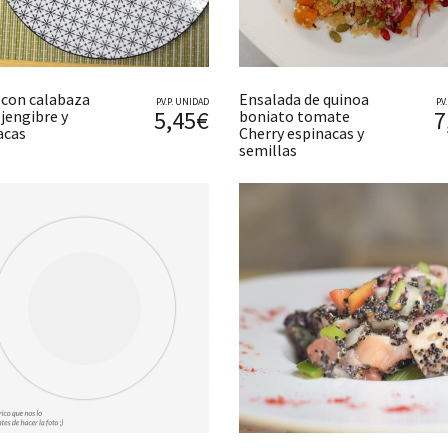
 con calabaza
Ensalada de quinoa
P.V.P. UNIDAD
P.
5,45€
7
jengibre y
boniato tomate
acas
Cherry espinacas y
semillas