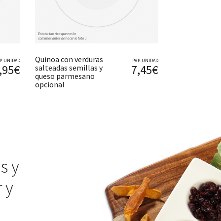
Quinoa con verduras
V.P. UNIDAD
P.V.P. UNIDAD
,95€
7,45€
salteadas semillas y
queso parmesano
opcional
s y
 y