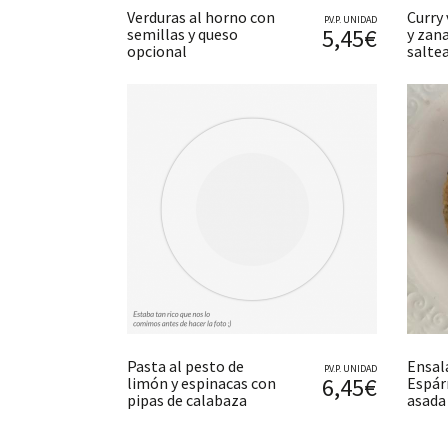
Verduras al horno con
Curry 
P.V.P. UNIDAD
5,45€
semillas y queso
y zan
opcional
saltea
Pasta al pesto de
Ensal
P.V.P. UNIDAD
6,45€
limón y espinacas con
Espár
pipas de calabaza
asada