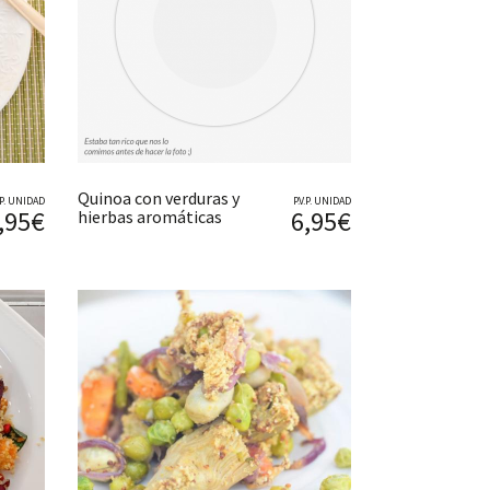
Quinoa con verduras y
V.P. UNIDAD
P.V.P. UNIDAD
,95€
6,95€
hierbas aromáticas