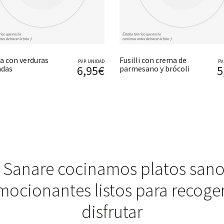
a con verduras
Fusilli con crema de
P.V.P. UNIDAD
P.
6,95€
5
adas
parmesano y brócoli
 Sanare cocinamos platos sano
mocionantes listos para recoger
disfrutar