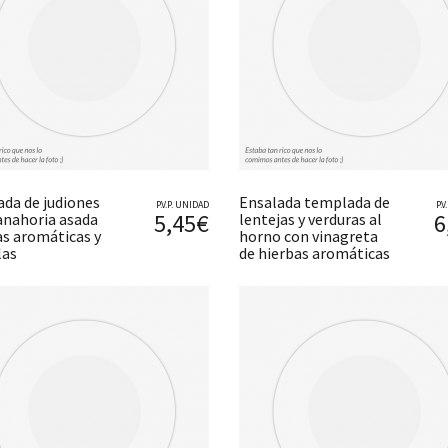
ada de judiones
Ensalada templada de
P.V.P. UNIDAD
P.
5,45€
6
anahoria asada
lentejas y verduras al
as aromáticas y
horno con vinagreta
las
de hierbas aromáticas