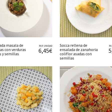
ada masala de
Socca rellena de
P.V.P. UNIDAD
P.
6,45€
5
jas con verduras
ensalada de zanahoria
s y semillas
coliflor asadas con
semillas