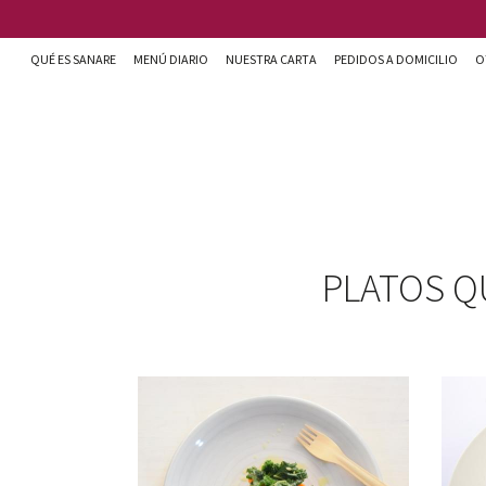
Pasar al contenido principal
QUÉ ES SANARE
MENÚ DIARIO
NUESTRA CARTA
PEDIDOS A DOMICILIO
O
Sanare cocina + nutrición en Almería
PLATOS Q