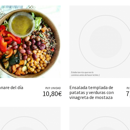
nare del día
Ensalada templada de
P.V.P. UNIDAD
P.
10,80€
7
patatas y verduras con
vinagreta de mostaza