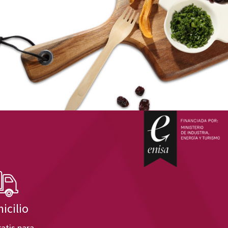
icilio
atis para