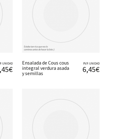
Ensalada de Cous cous
V.P. UNIDAD
P.V.P. UNIDAD
,45€
6,45€
integral verdura asada
y semillas