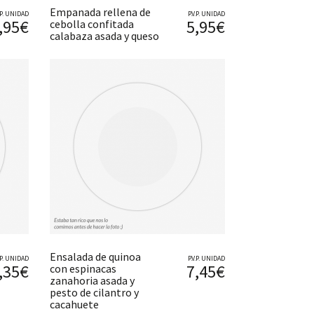
Empanada rellena de
V.P. UNIDAD
P.V.P. UNIDAD
,95€
5,95€
cebolla confitada
calabaza asada y queso
Ensalada de quinoa
V.P. UNIDAD
P.V.P. UNIDAD
,35€
7,45€
con espinacas
zanahoria asada y
pesto de cilantro y
cacahuete