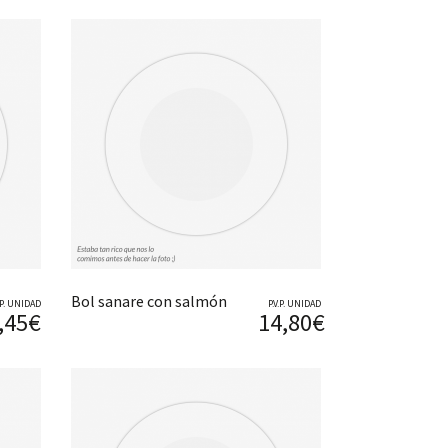
Bol sanare con salmón
V.P. UNIDAD
P.V.P. UNIDAD
,45€
14,80€