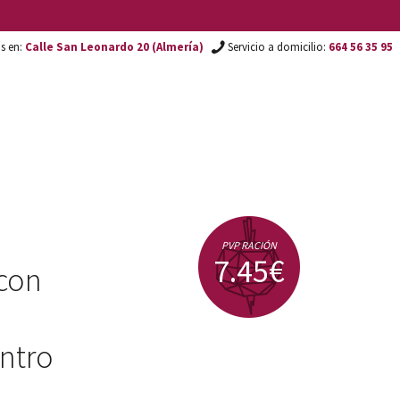
os en:
Calle San Leonardo 20 (Almería)
Servicio a domicilio:
664 56 35 95
PVP RACIÓN
7.45€
con
antro