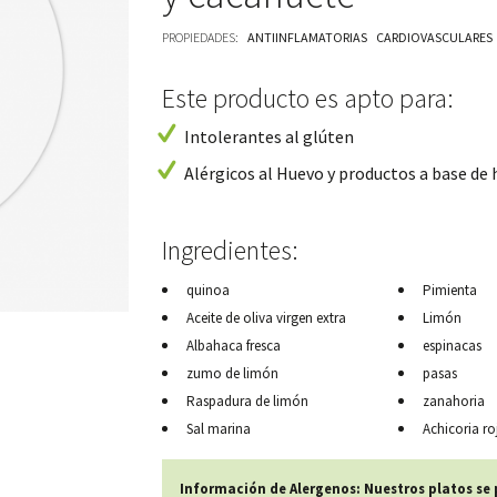
PROPIEDADES:
ANTIINFLAMATORIAS
CARDIOVASCULARES
Este producto es apto para:
Intolerantes al glúten
Alérgicos al Huevo y productos a base de
Ingredientes:
quinoa
Pimienta
Aceite de oliva virgen extra
Limón
Albahaca fresca
espinacas
zumo de limón
pasas
Raspadura de limón
zanahoria
Sal marina
Achicoria ro
Información de Alergenos: Nuestros platos se