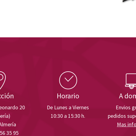
cción
Horario
A dom
Leonardo 20
De Lunes a Viernes
Envios gr
ería)
10:30 a 15:30 h.
pedidos supe
Almería
Mas inf
 56 35 95