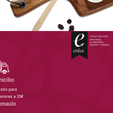
icilio
atis para
riores a 20€
ormación