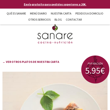
Pasar al contenido principal
Envío gratuito para pedidos superiores a 20€.
QUÉ ES SANARE
MENÚ DIARIO
NUESTRA CARTA
PEDIDOS A DOMICILIO
OTROS SERVICIOS
BLOG
CONTACTAR
Sanare cocina + nutrición en Almería
← VER OTROS PLATOS DE NUESTRA CARTA
PVP RACIÓN
5.95€