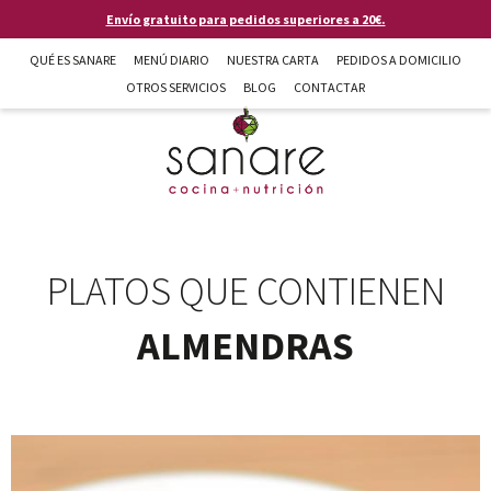
Pasar al contenido principal
Envío gratuito para pedidos superiores a 20€.
QUÉ ES SANARE
MENÚ DIARIO
NUESTRA CARTA
PEDIDOS A DOMICILIO
OTROS SERVICIOS
BLOG
CONTACTAR
Sanare cocina + nutrición en Almería
PLATOS QUE CONTIENEN
ALMENDRAS