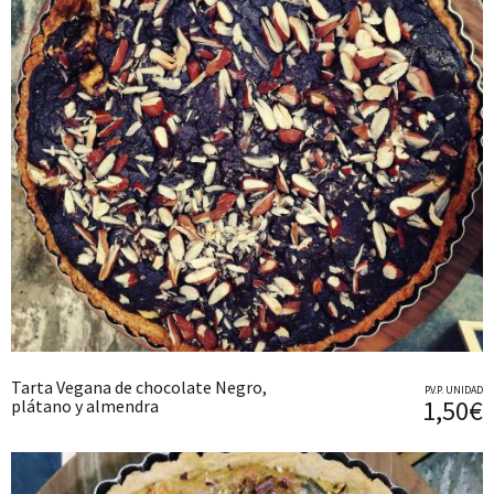
Tarta Vegana de chocolate Negro,
P.V.P. UNIDAD
1,50€
plátano y almendra