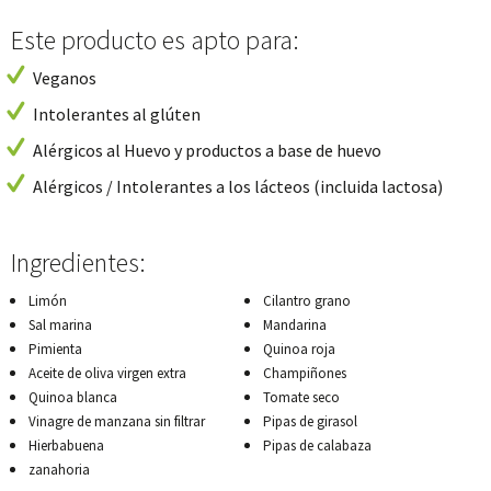
Este producto es apto para:
Veganos
Intolerantes al glúten
Alérgicos al Huevo y productos a base de huevo
Alérgicos / Intolerantes a los lácteos (incluida lactosa)
Ingredientes:
Limón
Cilantro grano
Sal marina
Mandarina
Pimienta
Quinoa roja
Aceite de oliva virgen extra
Champiñones
Quinoa blanca
Tomate seco
Vinagre de manzana sin filtrar
Pipas de girasol
Hierbabuena
Pipas de calabaza
zanahoria