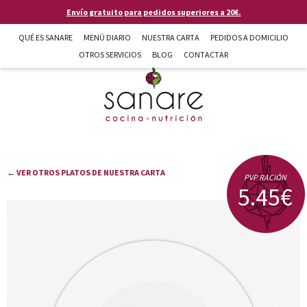
Pasar al contenido principal
Envío gratuito para pedidos superiores a 20€.
QUÉ ES SANARE
MENÚ DIARIO
NUESTRA CARTA
PEDIDOS A DOMICILIO
OTROS SERVICIOS
BLOG
CONTACTAR
Sanare cocina + nutrición en Almería
← VER OTROS PLATOS DE NUESTRA CARTA
PVP RACIÓN
5.45€