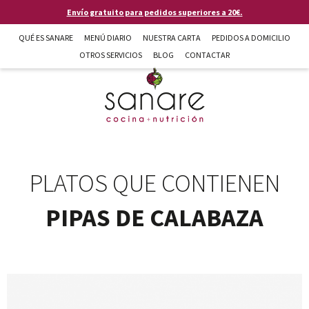
Pasar al contenido principal
Envío gratuito para pedidos superiores a 20€.
QUÉ ES SANARE
MENÚ DIARIO
NUESTRA CARTA
PEDIDOS A DOMICILIO
OTROS SERVICIOS
BLOG
CONTACTAR
Sanare cocina + nutrición en Almería
PLATOS QUE CONTIENEN
PIPAS DE CALABAZA