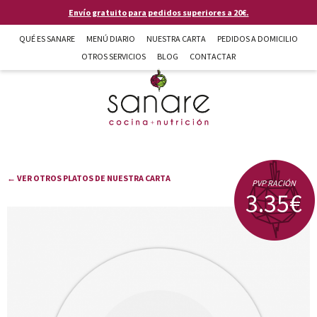
Pasar al contenido principal
Envío gratuito para pedidos superiores a 20€.
QUÉ ES SANARE
MENÚ DIARIO
NUESTRA CARTA
PEDIDOS A DOMICILIO
OTROS SERVICIOS
BLOG
CONTACTAR
Sanare cocina + nutrición en Almería
← VER OTROS PLATOS DE NUESTRA CARTA
PVP RACIÓN
3.35€