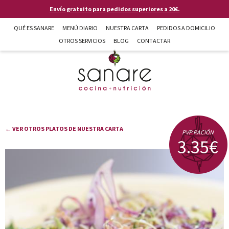
Pasar al contenido principal
Envío gratuito para pedidos superiores a 20€.
QUÉ ES SANARE
MENÚ DIARIO
NUESTRA CARTA
PEDIDOS A DOMICILIO
OTROS SERVICIOS
BLOG
CONTACTAR
Sanare cocina + nutrición en Almería
← VER OTROS PLATOS DE NUESTRA CARTA
PVP RACIÓN
3.35€