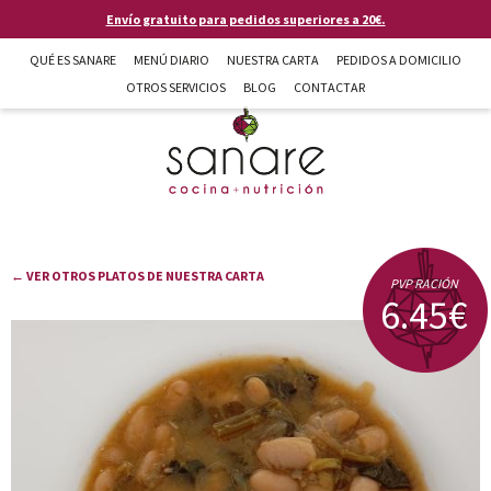
Pasar al contenido principal
Envío gratuito para pedidos superiores a 20€.
QUÉ ES SANARE
MENÚ DIARIO
NUESTRA CARTA
PEDIDOS A DOMICILIO
OTROS SERVICIOS
BLOG
CONTACTAR
Sanare cocina + nutrición en Almería
← VER OTROS PLATOS DE NUESTRA CARTA
PVP RACIÓN
6.45€