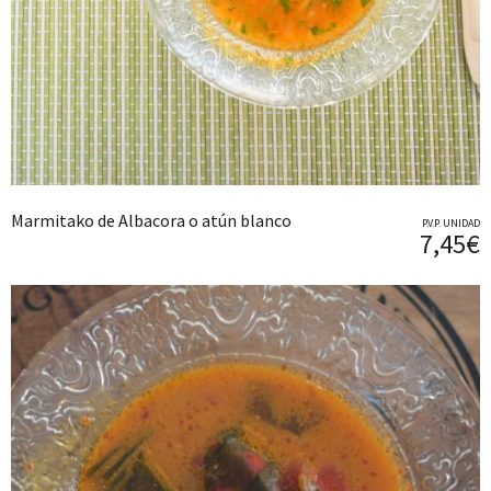
Marmitako de Albacora o atún blanco
P.V.P. UNIDAD
7,45€