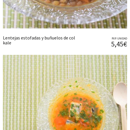
Lentejas estofadas y buñuelos de col
P.V.P. UNIDAD
5,45€
kale