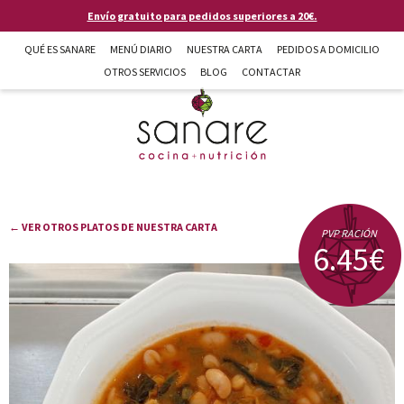
Pasar al contenido principal
Envío gratuito para pedidos superiores a 20€.
QUÉ ES SANARE
MENÚ DIARIO
NUESTRA CARTA
PEDIDOS A DOMICILIO
OTROS SERVICIOS
BLOG
CONTACTAR
Sanare cocina + nutrición en Almería
← VER OTROS PLATOS DE NUESTRA CARTA
PVP RACIÓN
6.45€