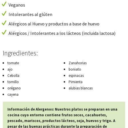
Veganos
Intolerantes al glúten
Alérgicos al Huevo y productos a base de huevo
Alérgicos / Intolerantes a los lácteos (incluida lactosa)
Ingredientes:
tomate
Zanahorias
ajo
boniato
Cebolla
espinacas
tomillo
Pimienta
orégano
alubias blancas
cayena
Información de Alergenos: Nuestros platos se preparan en una
cocina cuyo entorno contiene frutos secos, cacahuetes,
pescado, mariscos, productos lácteos, soja, huevos y trigo. A
pesar de las buenas prácticas durante la preparación de