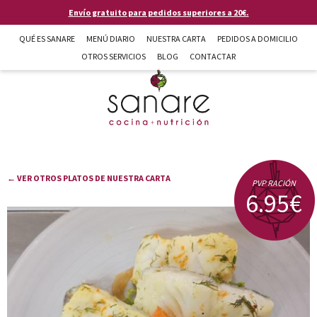
Pasar al contenido principal
Envío gratuito para pedidos superiores a 20€.
QUÉ ES SANARE
MENÚ DIARIO
NUESTRA CARTA
PEDIDOS A DOMICILIO
OTROS SERVICIOS
BLOG
CONTACTAR
Sanare cocina + nutrición en Almería
← VER OTROS PLATOS DE NUESTRA CARTA
PVP RACIÓN
6.95€