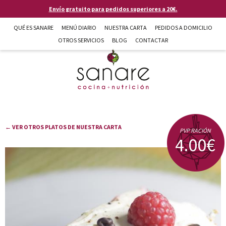
Pasar al contenido principal
Envío gratuito para pedidos superiores a 20€.
QUÉ ES SANARE
MENÚ DIARIO
NUESTRA CARTA
PEDIDOS A DOMICILIO
OTROS SERVICIOS
BLOG
CONTACTAR
Sanare cocina + nutrición en Almería
← VER OTROS PLATOS DE NUESTRA CARTA
PVP RACIÓN
4.00€