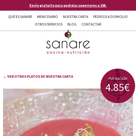
Pasar al contenido principal
Envío gratuito para pedidos superiores a 20€.
QUÉ ES SANARE
MENÚ DIARIO
NUESTRA CARTA
PEDIDOS A DOMICILIO
OTROS SERVICIOS
BLOG
CONTACTAR
Sanare cocina + nutrición en Almería
← VER OTROS PLATOS DE NUESTRA CARTA
PVP RACIÓN
4.85€