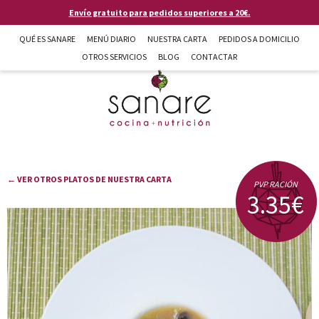
Pasar al contenido principal
Envío gratuito para pedidos superiores a 20€.
QUÉ ES SANARE
MENÚ DIARIO
NUESTRA CARTA
PEDIDOS A DOMICILIO
OTROS SERVICIOS
BLOG
CONTACTAR
Sanare cocina + nutrición en Almería
← VER OTROS PLATOS DE NUESTRA CARTA
PVP RACIÓN
3.35€